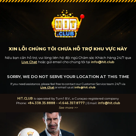
XIN LỖI CHÚNG TÔI CHƯA HỖ TRỢ KHU VỰC NÀY
Nếu bạn cần hỗ trợ, vui lòng liên hệ đội ngũ Chăm sóc Khách hàng 24/7
qua
Live Chat
hoặc gửi email cho chúng tôi tại
info@hit.club
SORRY, WE DO NOT SERVE YOUR LOCATION AT THIS TIME
If you need assistance, please feel free to contact our Customer Service team 24/7
via
Live Chat
or email us at
info@hit.club
HIT.CLUB
is operated by Turn1 B.V., a Curaçao-registered company
Phone:
+84.338.35.8888
-
+1.646.357.8777
| Email:
info@hit.club
See more >>