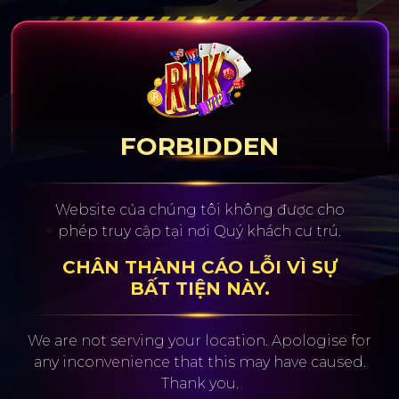
FORBIDDEN
Website của chúng tôi không được cho
phép truy cập tại nơi Quý khách cư trú.
CHÂN THÀNH CÁO LỖI VÌ SỰ
BẤT TIỆN NÀY.
We are not serving your location. Apologise for
any inconvenience
that this may have caused.
Thank you.