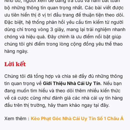
Nhờ đó, người xem dễ dàng tra cứu và nắm bắt toàn
bộ những thông tin quan trọng nhất. Các bài viết được
ưu tiên hiển thị ở vị trí đầu trang để thuận tiện theo dõi.
Đặc biệt, hệ thống phản hồi yêu cầu tìm kiếm từ người
dùng chỉ trong vòng 3 giây, mang lại trải nghiệm nhanh
chóng và hiệu quả. Đây chính là ưu điểm nổi bật giúp
chúng tôi ghi điểm trong lòng cộng đồng yêu thể thao
hàng ngày.
Lời kết
Chúng tôi đã tổng hợp và chia sẻ đầy đủ những thông
tin quan trọng về
Giới Thiệu Nhà Cái Uy Tín
. Nếu bạn
đang muốn tìm hiểu và theo dõi thêm nhiều kiến thức
về cá cược cũng như đánh giá các nhà cái uy tín hàng
đầu trên thị trường, hãy tham khảo ngay tại đây.
Xem thêm :
Kèo Phạt Góc Nhà Cái Uy Tín Số 1 Châu Á