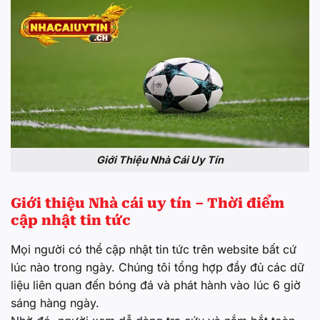
Giới Thiệu Nhà Cái Uy Tín
Giới thiệu Nhà cái uy tín – Thời điểm
cập nhật tin tức
Mọi người có thể cập nhật tin tức trên website bất cứ
lúc nào trong ngày. Chúng tôi tổng hợp đầy đủ các dữ
liệu liên quan đến bóng đá và phát hành vào lúc 6 giờ
sáng hàng ngày.