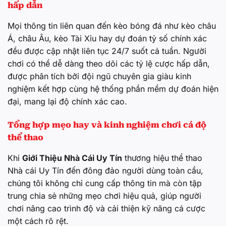
hấp dẫn
Mọi thông tin liên quan đến kèo bóng đá như kèo châu
Á, châu Âu, kèo Tài Xỉu hay dự đoán tỷ số chính xác
đều được cập nhật liên tục 24/7 suốt cả tuần. Người
chơi có thể dễ dàng theo dõi các tỷ lệ cược hấp dẫn,
được phân tích bởi đội ngũ chuyên gia giàu kinh
nghiệm kết hợp cùng hệ thống phần mềm dự đoán hiện
đại, mang lại độ chính xác cao.
Tổng hợp mẹo hay và kinh nghiệm chơi cá độ
thể thao
Khi
Giới Thiệu Nhà Cái Uy Tín
thương hiệu thể thao
Nhà cái Uy Tín đến đông đảo người dùng toàn cầu,
chúng tôi không chỉ cung cấp thông tin mà còn tập
trung chia sẻ những mẹo chơi hiệu quả, giúp người
chơi nâng cao trình độ và cải thiện kỹ năng cá cược
một cách rõ rệt.