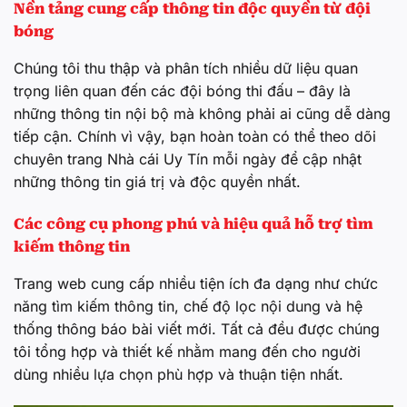
Nền tảng cung cấp thông tin độc quyền từ đội
bóng
Chúng tôi thu thập và phân tích nhiều dữ liệu quan
trọng liên quan đến các đội bóng thi đấu – đây là
những thông tin nội bộ mà không phải ai cũng dễ dàng
tiếp cận. Chính vì vậy, bạn hoàn toàn có thể theo dõi
chuyên trang Nhà cái Uy Tín mỗi ngày để cập nhật
những thông tin giá trị và độc quyền nhất.
Các công cụ phong phú và hiệu quả hỗ trợ tìm
kiếm thông tin
Trang web cung cấp nhiều tiện ích đa dạng như chức
năng tìm kiếm thông tin, chế độ lọc nội dung và hệ
thống thông báo bài viết mới. Tất cả đều được chúng
tôi tổng hợp và thiết kế nhằm mang đến cho người
dùng nhiều lựa chọn phù hợp và thuận tiện nhất.