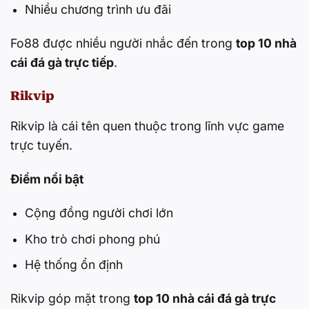
Nhiều chương trình ưu đãi
Fo88 được nhiều người nhắc đến trong
top 10 nhà
cái đá gà trực tiếp
.
Rikvip
Rikvip là cái tên quen thuộc trong lĩnh vực game
trực tuyến.
Điểm nổi bật
Cộng đồng người chơi lớn
Kho trò chơi phong phú
Hệ thống ổn định
Rikvip góp mặt trong
top 10 nhà cái đá gà trực