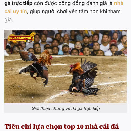
gà trực tiếp
còn được cộng đồng đánh giá là
nhà
cái uy tín
, giúp người chơi yên tâm hơn khi tham
gia.
Giới thiệu chung về đá gà trực tiếp
Tiêu chí lựa chọn top 10 nhà cái đá