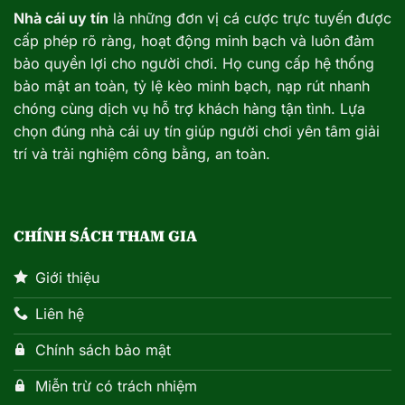
Nhà cái uy tín
là những đơn vị cá cược trực tuyến được
cấp phép rõ ràng, hoạt động minh bạch và luôn đảm
bảo quyền lợi cho người chơi. Họ cung cấp hệ thống
bảo mật an toàn, tỷ lệ kèo minh bạch, nạp rút nhanh
chóng cùng dịch vụ hỗ trợ khách hàng tận tình. Lựa
chọn đúng nhà cái uy tín giúp người chơi yên tâm giải
trí và trải nghiệm công bằng, an toàn.
CHÍNH SÁCH THAM GIA
Giới thiệu
Liên hệ
Chính sách bảo mật
Miễn trừ có trách nhiệm