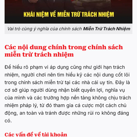
Vai trò cùng ý nghĩa của chính sách
Miễn Trừ Trách Nhiệm
Các nội dung chính trong chính sách
miễn trừ trách nhiệm
Để hiểu rõ phạm vi áp dụng cũng như giới hạn trách
nhiệm, người chơi nên tìm hiểu kỹ các nội dung cốt lõi
trong chính sách miễn trừ tại các nhà cái uy tín. Đây là
cơ sở giúp người dùng nhận biết quyền lợi, nghĩa vụ
của mình và các trường hợp nền tảng không chịu trách
nhiệm pháp lý, từ đó tham gia cá cược một cách chủ
động, an toàn và tránh được những rủi ro không đáng
có.
Các vấn đề về tài khoản