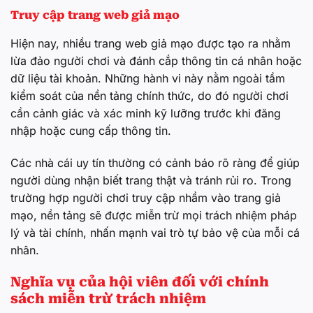
Truy cập trang web giả mạo
Hiện nay, nhiều trang web giả mạo được tạo ra nhằm
lừa đảo người chơi và đánh cắp thông tin cá nhân hoặc
dữ liệu tài khoản. Những hành vi này nằm ngoài tầm
kiểm soát của nền tảng chính thức, do đó người chơi
cần cảnh giác và xác minh kỹ lưỡng trước khi đăng
nhập hoặc cung cấp thông tin.
Các nhà cái uy tín thường có cảnh báo rõ ràng để giúp
người dùng nhận biết trang thật và tránh rủi ro. Trong
trường hợp người chơi truy cập nhầm vào trang giả
mạo, nền tảng sẽ được miễn trừ mọi trách nhiệm pháp
lý và tài chính, nhấn mạnh vai trò tự bảo vệ của mỗi cá
nhân.
Nghĩa vụ của hội viên đối với chính
sách miễn trừ trách nhiệm