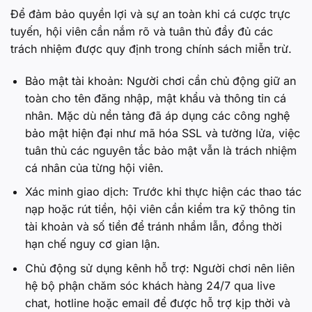
Để đảm bảo quyền lợi và sự an toàn khi cá cược trực
tuyến, hội viên cần nắm rõ và tuân thủ đầy đủ các
trách nhiệm được quy định trong chính sách miễn trừ.
Bảo mật tài khoản: Người chơi cần chủ động giữ an
toàn cho tên đăng nhập, mật khẩu và thông tin cá
nhân. Mặc dù nền tảng đã áp dụng các công nghệ
bảo mật hiện đại như mã hóa SSL và tường lửa, việc
tuân thủ các nguyên tắc bảo mật vẫn là trách nhiệm
cá nhân của từng hội viên.
Xác minh giao dịch: Trước khi thực hiện các thao tác
nạp hoặc rút tiền, hội viên cần kiểm tra kỹ thông tin
tài khoản và số tiền để tránh nhầm lẫn, đồng thời
hạn chế nguy cơ gian lận.
Chủ động sử dụng kênh hỗ trợ: Người chơi nên liên
hệ bộ phận chăm sóc khách hàng 24/7 qua live
chat, hotline hoặc email để được hỗ trợ kịp thời và