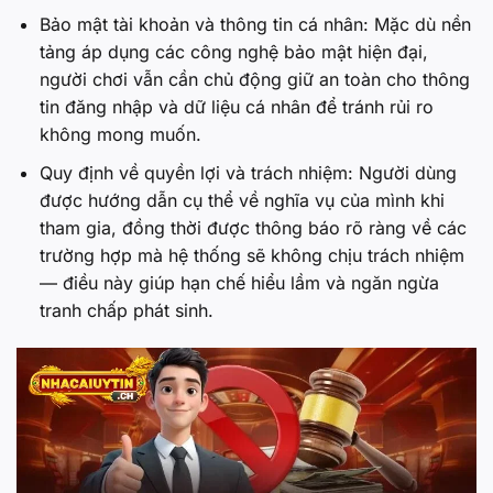
Bảo mật tài khoản và thông tin cá nhân: Mặc dù nền
tảng áp dụng các công nghệ bảo mật hiện đại,
người chơi vẫn cần chủ động giữ an toàn cho thông
tin đăng nhập và dữ liệu cá nhân để tránh rủi ro
không mong muốn.
Quy định về quyền lợi và trách nhiệm: Người dùng
được hướng dẫn cụ thể về nghĩa vụ của mình khi
tham gia, đồng thời được thông báo rõ ràng về các
trường hợp mà hệ thống sẽ không chịu trách nhiệm
— điều này giúp hạn chế hiểu lầm và ngăn ngừa
tranh chấp phát sinh.