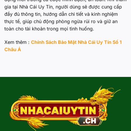
gia tại Nhà Cái Uy Tín, người dùng sẽ được cung cấp
đầy đủ thông tin, hướng dẫn chi tiết và kinh nghiệm
thực tế, giúp chủ động phòng ngừa rủi ro và giữ an
toàn cho tài khoản trong mọi tình huống.
Xem thêm :
Chính Sách Bảo Mật Nhà Cái Uy Tín Số 1
Châu Á