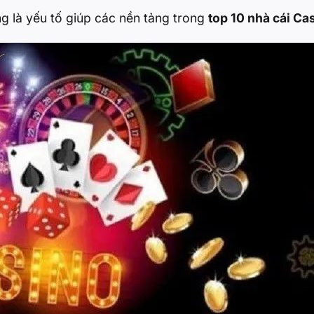
g là yếu tố giúp các nền tảng trong
top 10 nhà cái Ca