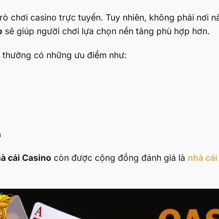
rò chơi casino trực tuyến. Tuy nhiên, không phải nơi n
o
sẽ giúp người chơi lựa chọn nền tảng phù hợp hơn.
thường có những ưu điểm như:
n
hà cái Casino
còn được cộng đồng đánh giá là
nhà cái