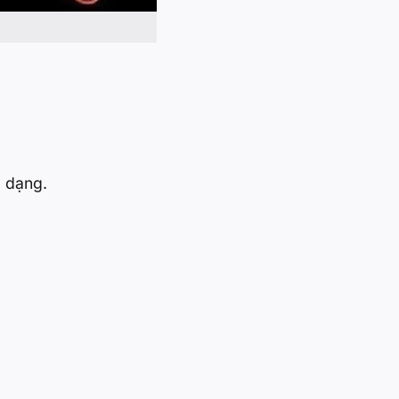
a dạng.