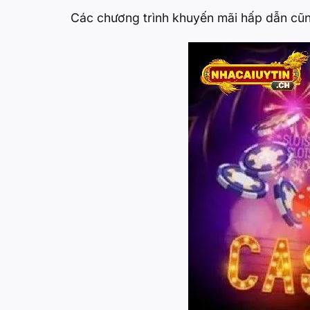
Các chương trình khuyến mãi hấp dẫn cũn