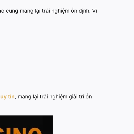
ào cũng mang lại trải nghiệm ổn định. Vì
 uy tín
, mang lại trải nghiệm giải trí ổn