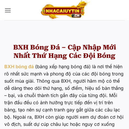
Bỏ
qua
nội
dung
BXH Bóng Đá – Cập Nhập Mới
Nhất Thứ Hạng Các Đội Bóng
BXH bóng đá
(bảng xếp hạng bóng đá) là nơi thể hiện
rõ nhất sức mạnh và phong độ của các đội bóng trong
suốt mùa giải. Thông qua BXH, người hâm mộ có thể
dễ dàng theo dõi thứ hạng, số điểm, hiệu số bàn thắng
– bại, và chuỗi thành tích gần đây của từng đội. Mỗi
trận đấu đều có ảnh hưởng trực tiếp đến vị trí trên
bảng, tạo nên sự cạnh tranh gay gắt giữa các câu lạc
bộ. Ngoài ra, BXH còn giúp người xem dự đoán cơ hội
vô địch, suất dự cúp châu lục hoặc nguy cơ xuống