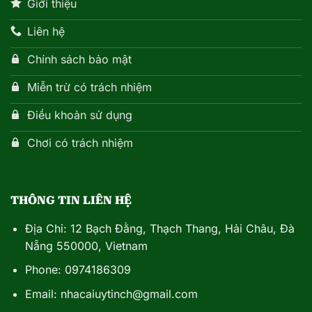
Giới thiệu
Liên hệ
Chính sách bảo mật
Miễn trừ có trách nhiệm
Điều khoản sử dụng
Chơi có trách nhiệm
THÔNG TIN LIÊN HỆ
Địa Chỉ: 12 Bạch Đằng, Thạch Thang, Hải Châu, Đà
Nẵng 550000, Vietnam
Phone: 0974186309
Email:
nhacaiuytinch@gmail.com