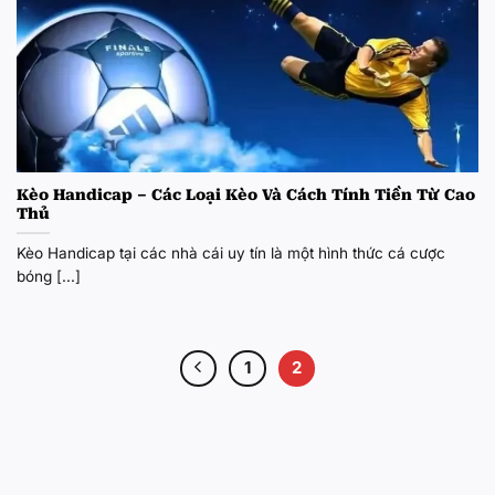
Kèo Handicap – Các Loại Kèo Và Cách Tính Tiền Từ Cao
Thủ
Kèo Handicap tại các nhà cái uy tín là một hình thức cá cược
bóng [...]
1
2