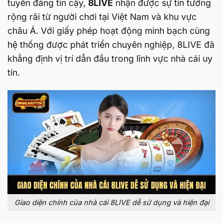
tuyến đáng tin cậy,
8LIVE
nhận được sự tin tưởng
rộng rãi từ người chơi tại Việt Nam và khu vực
châu Á. Với giấy phép hoạt động minh bạch cùng
hệ thống được phát triển chuyên nghiệp, 8LIVE đã
khẳng định vị trí dẫn đầu trong lĩnh vực nhà cái uy
tín.
Giao diện chính của nhà cái 8LIVE dễ sử dụng và hiện đại