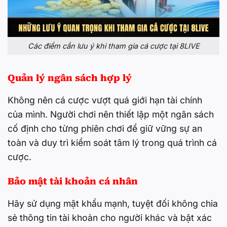
Các điểm cần lưu ý khi tham gia cá cược tại 8LIVE
Quản lý ngân sách hợp lý
Không nên cá cược vượt quá giới hạn tài chính
của mình. Người chơi nên thiết lập một ngân sách
cố định cho từng phiên chơi để giữ vững sự an
toàn và duy trì kiểm soát tâm lý trong quá trình cá
cược.
Bảo mật tài khoản cá nhân
Hãy sử dụng mật khẩu mạnh, tuyệt đối không chia
sẻ thông tin tài khoản cho người khác và bật xác