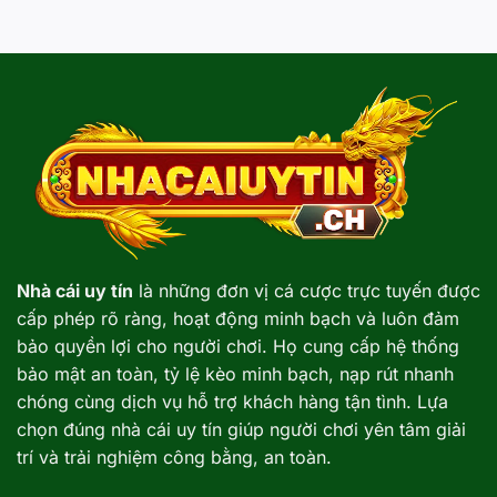
Nhà cái uy tín
là những đơn vị cá cược trực tuyến được
cấp phép rõ ràng, hoạt động minh bạch và luôn đảm
bảo quyền lợi cho người chơi. Họ cung cấp hệ thống
bảo mật an toàn, tỷ lệ kèo minh bạch, nạp rút nhanh
chóng cùng dịch vụ hỗ trợ khách hàng tận tình. Lựa
chọn đúng nhà cái uy tín giúp người chơi yên tâm giải
trí và trải nghiệm công bằng, an toàn.