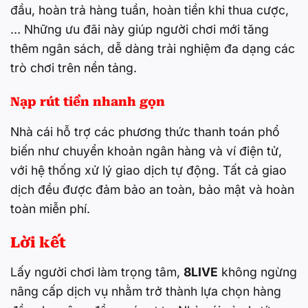
đầu, hoàn trả hàng tuần, hoàn tiền khi thua cược,
… Những ưu đãi này giúp người chơi mới tăng
thêm ngân sách, dễ dàng trải nghiệm đa dạng các
trò chơi trên nền tảng.
Nạp rút tiền nhanh gọn
Nhà cái hỗ trợ các phương thức thanh toán phổ
biến như chuyển khoản ngân hàng và ví điện tử,
với hệ thống xử lý giao dịch tự động. Tất cả giao
dịch đều được đảm bảo an toàn, bảo mật và hoàn
toàn miễn phí.
Lời kết
Lấy người chơi làm trọng tâm,
8LIVE
không ngừng
nâng cấp dịch vụ nhằm trở thành lựa chọn hàng