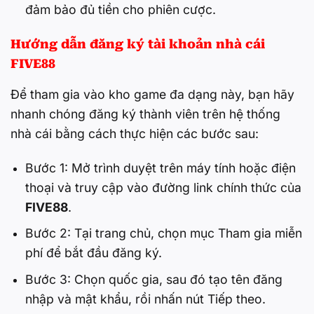
đảm bảo đủ tiền cho phiên cược.
Hướng dẫn đăng ký tài khoản nhà cái
FIVE88
Để tham gia vào kho game đa dạng này, bạn hãy
nhanh chóng đăng ký thành viên trên hệ thống
nhà cái bằng cách thực hiện các bước sau:
Bước 1: Mở trình duyệt trên máy tính hoặc điện
thoại và truy cập vào đường link chính thức của
FIVE88
.
Bước 2: Tại trang chủ, chọn mục Tham gia miễn
phí để bắt đầu đăng ký.
Bước 3: Chọn quốc gia, sau đó tạo tên đăng
nhập và mật khẩu, rồi nhấn nút Tiếp theo.