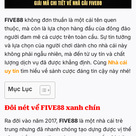
FIVE88
không đơn thuần là một cái tên quen
thuộc, mà còn là lựa chọn hàng đầu của đông đảo
người đam mê cá cược trên toàn cầu. Sự tin tưởng
và lựa chọn của người chơi dành cho nhà cái này
không phải ngẫu nhiên, mà đến từ uy tín và chất
lượng dịch vụ đã được khẳng định. Cùng
Nhà cái
uy tín
tìm hiểu về sảnh cược đáng tin cậy này nhé!
Mục Lục
Đôi nét về FIVE88 xanh chín
Ra đời vào năm 2017,
FIVE88
là một nhà cái trẻ
trung nhưng đã nhanh chóng tạo dựng được vị thế