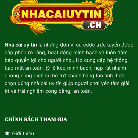
Nhà cái uy tín
là những đơn vị cá cược trực tuyến được
cấp phép rõ ràng, hoạt động minh bạch và luôn đảm
bảo quyền lợi cho người chơi. Họ cung cấp hệ thống
bảo mật an toàn, tỷ lệ kèo minh bạch, nạp rút nhanh
chóng cùng dịch vụ hỗ trợ khách hàng tận tình. Lựa
chọn đúng nhà cái uy tín giúp người chơi yên tâm giải
trí và trải nghiệm công bằng, an toàn.
CHÍNH SÁCH THAM GIA
Giới thiệu