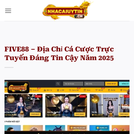
Bỏ
qua
nội
dung
FIVE88 – Địa Chỉ Cá Cược Trực
Tuyến Đáng Tin Cậy Năm 2025