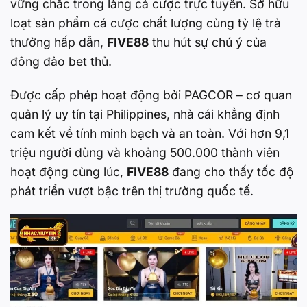
vững chắc trong làng cá cược trực tuyến. Sở hữu
loạt sản phẩm cá cược chất lượng cùng tỷ lệ trả
thưởng hấp dẫn,
FIVE88
thu hút sự chú ý của
đông đảo bet thủ.
Được cấp phép hoạt động bởi PAGCOR – cơ quan
quản lý uy tín tại Philippines, nhà cái khẳng định
cam kết về tính minh bạch và an toàn. Với hơn 9,1
triệu người dùng và khoảng 500.000 thành viên
hoạt động cùng lúc,
FIVE88
đang cho thấy tốc độ
phát triển vượt bậc trên thị trường quốc tế.