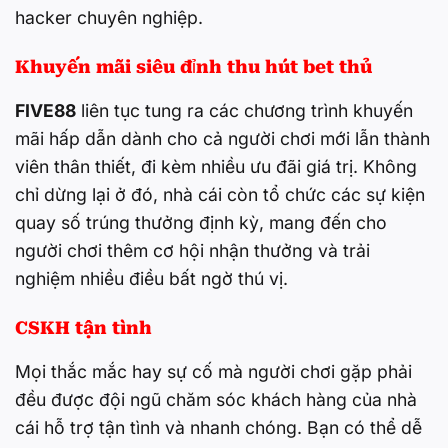
hacker chuyên nghiệp.
Khuyến mãi siêu đỉnh thu hút bet thủ
FIVE88
liên tục tung ra các chương trình khuyến
mãi hấp dẫn dành cho cả người chơi mới lẫn thành
viên thân thiết, đi kèm nhiều ưu đãi giá trị. Không
chỉ dừng lại ở đó, nhà cái còn tổ chức các sự kiện
quay số trúng thưởng định kỳ, mang đến cho
người chơi thêm cơ hội nhận thưởng và trải
nghiệm nhiều điều bất ngờ thú vị.
CSKH tận tình
Mọi thắc mắc hay sự cố mà người chơi gặp phải
đều được đội ngũ chăm sóc khách hàng của nhà
cái hỗ trợ tận tình và nhanh chóng. Bạn có thể dễ