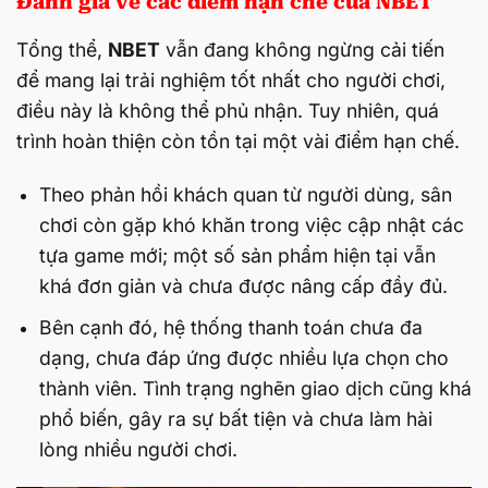
Đánh giá về các điểm hạn chế của NBET
Tổng thể,
NBET
vẫn đang không ngừng cải tiến
để mang lại trải nghiệm tốt nhất cho người chơi,
điều này là không thể phủ nhận. Tuy nhiên, quá
trình hoàn thiện còn tồn tại một vài điểm hạn chế.
Theo phản hồi khách quan từ người dùng, sân
chơi còn gặp khó khăn trong việc cập nhật các
tựa game mới; một số sản phẩm hiện tại vẫn
khá đơn giản và chưa được nâng cấp đầy đủ.
Bên cạnh đó, hệ thống thanh toán chưa đa
dạng, chưa đáp ứng được nhiều lựa chọn cho
thành viên. Tình trạng nghẽn giao dịch cũng khá
phổ biến, gây ra sự bất tiện và chưa làm hài
lòng nhiều người chơi.