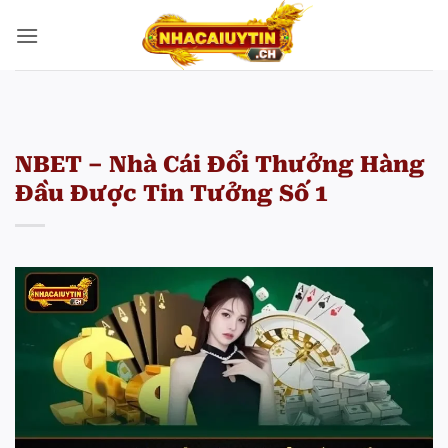
Bỏ
qua
nội
dung
NBET – Nhà Cái Đổi Thưởng Hàng
Đầu Được Tin Tưởng Số 1