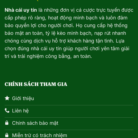
Nhà cái uy tín
là những đơn vị cá cược trực tuyến được
cấp phép rõ ràng, hoạt động minh bạch và luôn đảm
bảo quyền lợi cho người chơi. Họ cung cấp hệ thống
bảo mật an toàn, tỷ lệ kèo minh bạch, nạp rút nhanh
chóng cùng dịch vụ hỗ trợ khách hàng tận tình. Lựa
chọn đúng nhà cái uy tín giúp người chơi yên tâm giải
trí và trải nghiệm công bằng, an toàn.
CHÍNH SÁCH THAM GIA
Giới thiệu
Liên hệ
Chính sách bảo mật
Miễn trừ có trách nhiệm