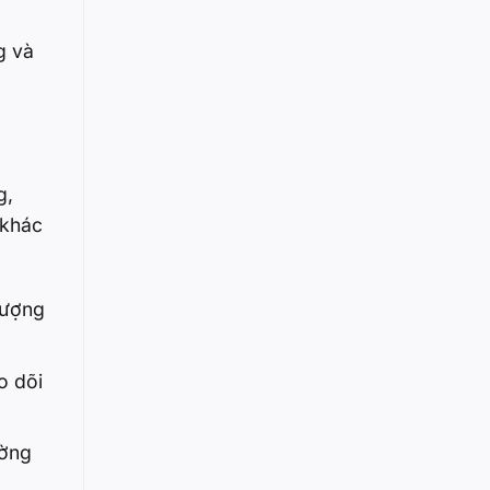
g và
g,
 khác
lượng
o dõi
ường