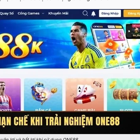
ận lợi và bất lợi khi sử dụng ONE88