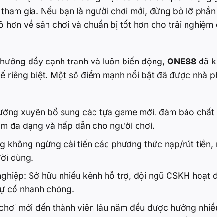
 tham gia. Nếu bạn là người chơi mới, đừng bỏ lỡ phần
rõ hơn về sân chơi và chuẩn bị tốt hơn cho trải nghiệm
i thưởng đầy cạnh tranh và luôn biến động,
ONE88
đã k
hế riêng biệt. Một số điểm mạnh nổi bật đã được nhà p
ường xuyên bổ sung các tựa game mới, đảm bảo chất
iệm đa dạng và hấp dẫn cho người chơi.
g không ngừng cải tiến các phương thức nạp/rút tiền,
ười dùng.
ghiệp: Sở hữu nhiều kênh hỗ trợ, đội ngũ CSKH hoạt 
sự cố nhanh chóng.
chơi mới đến thành viên lâu năm đều được hưởng nhiề