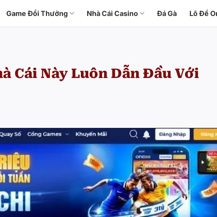
Game Đổi Thưởng
Nhà Cái Casino
Đá Gà
Lô Đề O
hà Cái Này Luôn Dẫn Đầu Với