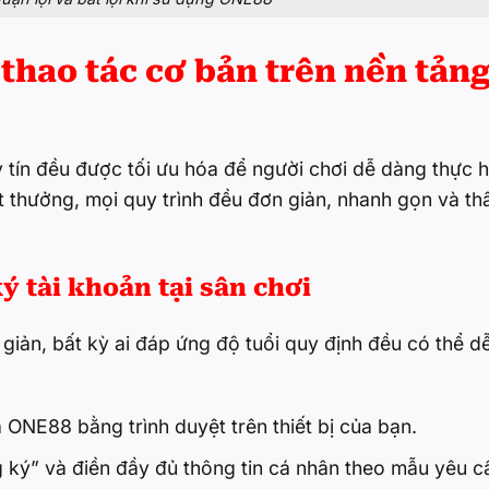
thao tác cơ bản trên nền tản
y tín đều được tối ưu hóa để người chơi dễ dàng thực h
t thưởng, mọi quy trình đều đơn giản, nhanh gọn và th
ý tài khoản tại sân chơi
giản, bất kỳ ai đáp ứng độ tuổi quy định đều có thể d
 ONE88 bằng trình duyệt trên thiết bị của bạn.
 ký” và điền đầy đủ thông tin cá nhân theo mẫu yêu c