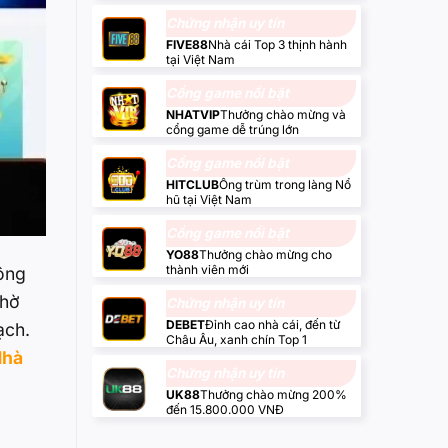
Chứng nhận uy tín
FIVE88
Nhà cái Top 3 thịnh hành
tại Việt Nam
Cổng game nổi bật
NHATVIP
Thưởng chào mừng và
cổng game dễ trúng lớn
Cổng game nổi bật
HITCLUB
Ông trùm trong làng Nổ
hũ tại Việt Nam
Cổng game nổi bật
YO88
Thưởng chào mừng cho
thành viên mới
hông
nhờ
Chứng nhận uy tín
DEBET
Đỉnh cao nhà cái, đến từ
ạch.
Châu Âu, xanh chín Top 1
Nhà
Chứng nhận uy tín
UK88
Thưởng chào mừng 200%
đến 15.800.000 VNĐ