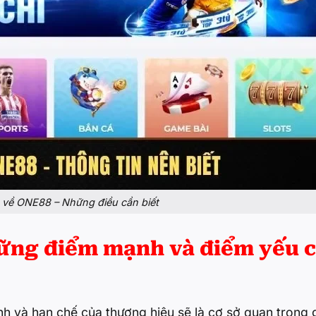
về ONE88 – Những điều cần biết
hững điểm mạnh và điểm yếu 
 và hạn chế của thương hiệu sẽ là cơ sở quan trọng 