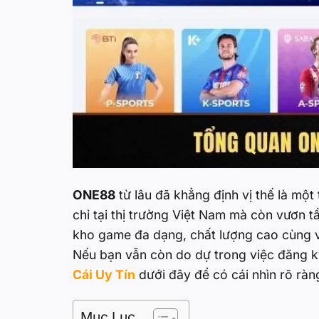
ONE88
từ lâu đã khẳng định vị thế là một
chỉ tại thị trường Việt Nam mà còn vươn 
kho game đa dạng, chất lượng cao cùng v
Nếu bạn vẫn còn do dự trong việc đăng ký 
Cái Uy Tín
dưới đây để có cái nhìn rõ ràn
Mục Lục