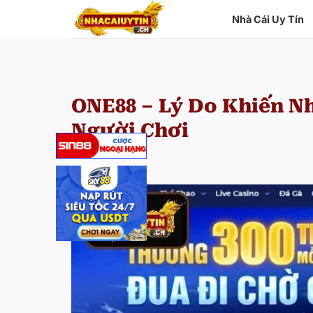
Bỏ
Nhà Cái Uy Tín
qua
nội
dung
ONE88 – Lý Do Khiến N
Người Chơi