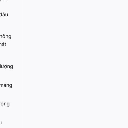
 đầu
hông
hát
 lượng
 mang
động
u